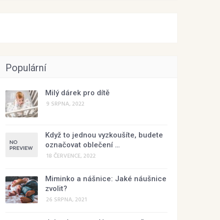
Populární
Milý dárek pro dítě
9 SRPNA, 2022
Když to jednou vyzkoušíte, budete
označovat oblečení …
18 ČERVENCE, 2022
Miminko a nášnice: Jaké náušnice
zvolit?
26 SRPNA, 2021