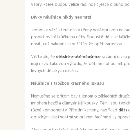
vzory, které budou velice rádi nosit ještě dlouho p
Dívky náušnice nikdy neomrzí
Jednou z věcí, které dívky i ženy nosí opravdu nejra
propichování lalůčku na dírky. Spoustě dětí se lalůčk
nosit, což nakonec skončí tím, že opět zarostou.
Věřte ale, že
dětské zlaté náušnice
si žádní dívka 
mají navíc takovou výhodu, že děti nemohou mít pro
levných dětských náušnic.
Náušnice s troškou krásného luxusu
Nemusíme se přitom bavit jenom o základních druzíc
mnohem hezčí a důmyslnější kousky. Těmi jsou typic
různé komponenty. Přírodní kameny, například
dětsk
optickými vlastnostmi se právem řadí mezi ty oprav