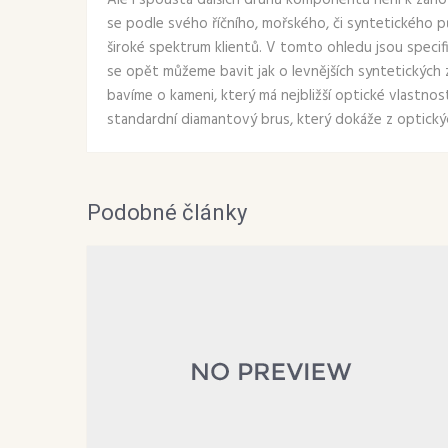
Ale i spousta dalších druhů komponentů není k zahoz
se podle svého říčního, mořského, či syntetického p
široké spektrum klientů. V tomto ohledu jsou specifi
se opět můžeme bavit jak o levnějších syntetických 
bavíme o kameni, který má nejbližší optické vlastnost
standardní diamantový brus, který dokáže z optickýc
Podobné články