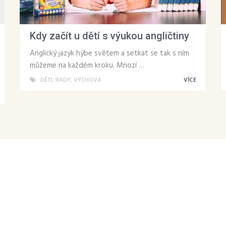
Kdy začít u dětí s výukou angličtiny
Anglický jazyk hýbe světem a setkat se tak s ním
můžeme na každém kroku. Mnozí …
DĚTI
,
RADY
,
VÝCHOVA
VÍCE