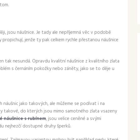
otom.
ději, jsou náušnice. Je tady ale nepříjemná věc v podobě
y propichují, jenže ty pak celkem rychle přestanou náušnice
jen tak nesundá. Opravdu kvalitní náušnice z kvalitního zlata
blém s černáním pokožky nebo záněty, jako se to děje u
h náušnic jako takových, ale můžeme se podívat i na
ky takové, do kterých jsou mimo samotného zlata vsazeny
é náušnice s rubínem
, jsou velice ceněné a svými
du nejhezčí dostupné druhy šperků.