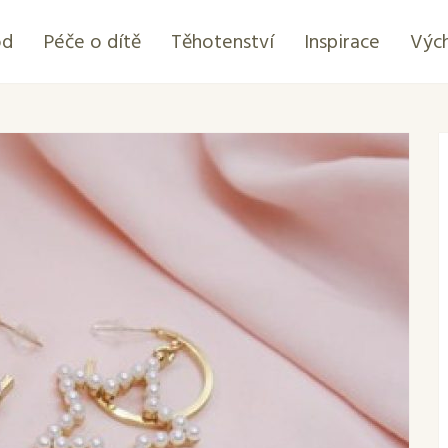
od
Péče o dítě
Těhotenství
Inspirace
Výc