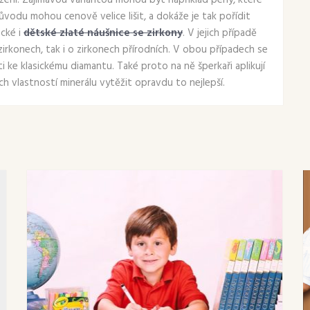
ení. Zajímavou variantou mohou být například perly, které
ůvodu mohou cenově velice lišit, a dokáže je tak pořídit
cké i
dětské zlaté náušnice se zirkony
. V jejich případě
zirkonech, tak i o zirkonech přírodních. V obou případech se
i ke klasickému diamantu. Také proto na ně šperkaři aplikují
h vlastností minerálu vytěžit opravdu to nejlepší.