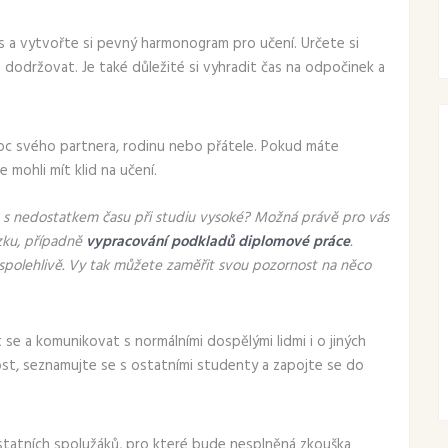
as a vytvořte si pevný harmonogram pro učení. Určete si
dodržovat. Je také důležité si vyhradit čas na odpočinek a
 svého partnera, rodinu nebo přátele. Pokud máte
 mohli mít klid na učení.
t s nedostatkem času při studiu vysoké? Možná právě pro vás
zku, případně
vypracování podkladů diplomové práce
.
spolehlivě. Vy tak můžete zaměřit svou pozornost na něco
e a komunikovat s normálními dospělými lidmi i o jiných
st, seznamujte se s ostatními studenty a zapojte se do
tatních spolužáků, pro které bude nesplněná zkouška