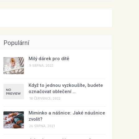
Populární
Milý dárek pro dítě
9 SRPNA, 2022
Když to jednou vyzkoušíte, budete
označovat oblečení …
18 ČERVENCE, 2022
Miminko a nášnice: Jaké náušnice
zvolit?
26 SRPNA, 2021