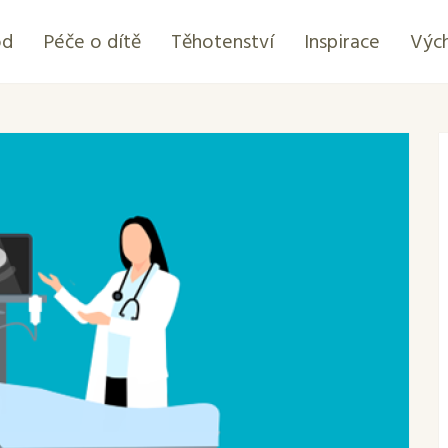
od
Péče o dítě
Těhotenství
Inspirace
Výc