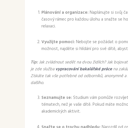
Plánování a organizace:
Naplánujte si svůj č
časový rámec pro každou úlohu a snažte se ho 
relaxaci.
Využijte pomoci:
Nebojte se požádat o pomoc
možnost, najděte si hlídání pro své dítě, abyste
Tip:
Jak zvládnout sedět na dvou židlích? Jak bojova
je zde služba
vypracování bakalářské práce
na zaká
Získáte tak vše potřebné od odborníků, anonymně a 
dalšího.
Seznamujte se:
Studium vám pomůže rozvíjet s
tématech, než je vaše dítě. Pokud máte možno
akademických aktivit.
Snažte se o trochu nadhledu:
Narozdíl od os