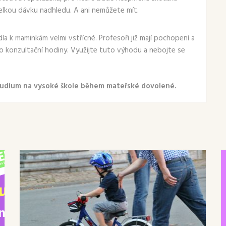
velkou dávku nadhledu. A ani nemůžete mít.
la k maminkám velmi vstřícné. Profesoři již mají pochopení a
bo konzultační hodiny. Využijte tuto výhodu a nebojte se
tudium na vysoké škole během mateřské dovolené.