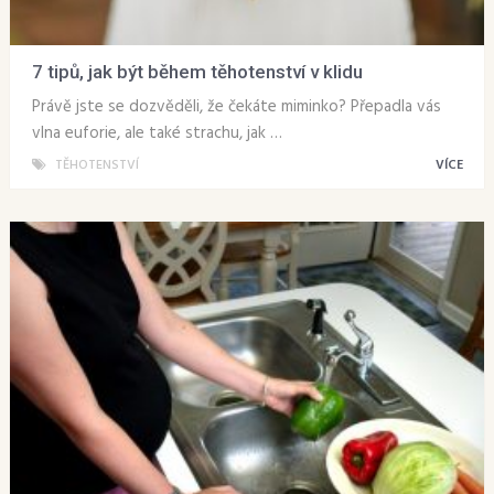
7 tipů, jak být během těhotenství v klidu
Právě jste se dozvěděli, že čekáte miminko? Přepadla vás
vlna euforie, ale také strachu, jak …
TĚHOTENSTVÍ
VÍCE