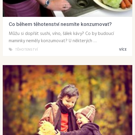
Co během těhotenství nesmíte konzumovat?
Můžu si dopřát sushi, víno, šálek kávy? Co by budoucí
maminky neměly konzumovat? U některých …
TĚHOTENSTVÍ
VÍCE