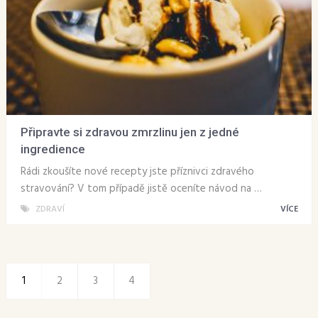
Připravte si zdravou zmrzlinu jen z jedné
ingredience
Rádi zkoušíte nové recepty jste příznivci zdravého
stravování? V tom případě jistě oceníte návod na …
ZDRAVÍ
VÍCE
1
2
3
4