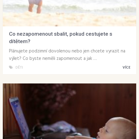
Co nezapomenout sbalit, pokud cestujete s
dítětem?
Plánujete podzimní dovolenou nebo jen chcete vyrazit na
výlet? Co byste neměli zapomenout a jak …
DĚTI
VÍCE