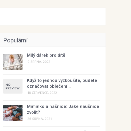
Populární
Milý dárek pro dítě
9 SRPNA, 2022
Když to jednou vyzkoušíte, budete
označovat oblečení …
18 ČERVENCE, 2022
Miminko a nášnice: Jaké náušnice
zvolit?
26 SRPNA, 2021