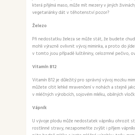
která přijímá maso, může mít mezery v jiných živinách
vegetariánky dát v těhotenství pozor?
Železo
Při nedostatku železa se může stát, že budete chud
mohli výrazně ovlivnit vývoj miminka, a proto do jíd
v tomto jsou případě luštěniny, celozrnné pečivo, o
Vitamín B12
Vitamín B12 je důležitý pro správný vývoj mozku mi
můžete cítit lehké mravenčení v nohách a stejně jako
v mléčných výrobcích, sojovém mléku, obilných vločká
Vápník
U vývoje plodu může nedostatek vápníku ohrozit stav
rostlinné stravy, nezapomeňte zvýšit i příjem vápníku