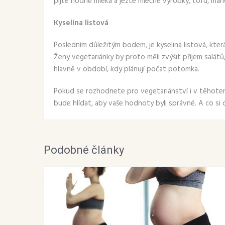
pijte hodně mléka a jezte mléčné výrobky, tofu, man
Kyselina listová
Posledním důležitým bodem, je kyselina listová, která
Ženy vegetariánky by proto měli zvýšit příjem salátů,
hlavně v období, kdy plánují počat potomka.
Pokud se rozhodnete pro vegetariánství i v těhotenst
bude hlídat, aby vaše hodnoty byli správné. A co si 
Podobné články