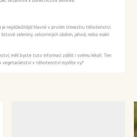
dle, sezamová a slunečnicová semínka.
 je nejdůležitější hlavně v prvním trimestru těhotenství.
 listové zeleniny, celozrnných obilnin, jahod, nebo malin
ví, měli byste tuto informaci zdělit i svému lékaři. Ten
o vegetariánství v těhotenství myslíte vy?