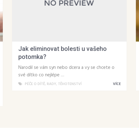
Jak eliminovat bolesti u vašeho
potomka?
Narodil se vám syn nebo dcera a vy se chcete o
své dítko co nejlépe …
PÉČE O DÍTĚ
,
RADY
,
TĚHOTENSTVÍ
VÍCE