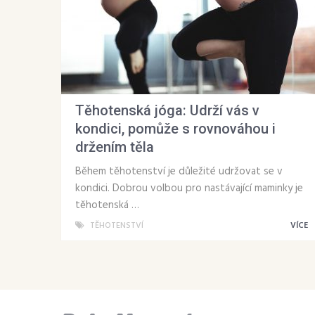
Těhotenská jóga: Udrží vás v
kondici, pomůže s rovnováhou i
držením těla
Během těhotenství je důležité udržovat se v
kondici. Dobrou volbou pro nastávající maminky je
těhotenská …
TĚHOTENSTVÍ
VÍCE