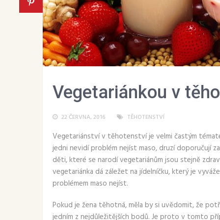
Vegetariánkou v těho
22 ČERVNA, 2016
TĚHOTENSTVÍ
Vegetariánství v těhotenství je velmi častým téma
jedni nevidí problém nejíst maso, druzí doporučují z
děti, které se narodí vegetariánům jsou stejně zdra
vegetariánka dá záležet na jídelníčku, který je vyváž
problémem maso nejíst.
Pokud je žena těhotná, měla by si uvědomit, že potř
jedním z nejdůležitějších bodů. Je proto v tomto pří