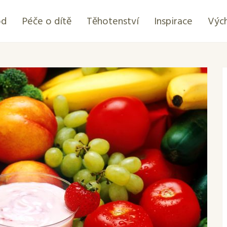
od
Péče o dítě
Těhotenství
Inspirace
Výc