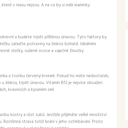
, které v masu nejsou. A na co by si měli maminky
okrevní a budete trpět přílišnou únavou. Tyto faktory by
elníčku zařaďte potraviny na železo bohaté. Ideálními
vesné vločky, sušené ovoce a vaječné žloutky.
minka a tvorbu červený krvinek. Pokud ho máte nedostatek,
 u železa, trpět únavou. Vitamín B12 je nejvíce obsažen
ch, kvasnicích a kysaném zelí.
bu kostry a růst zubů. Jestliže přijímáte velké množství
. Rostlinná strava totiž brání v jeho vstřebávání. Proto