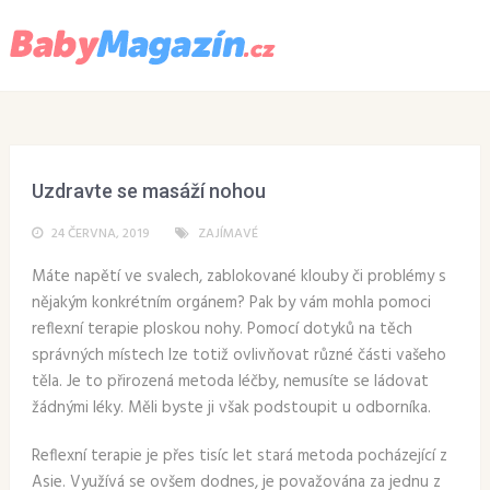
Menu
Uzdravte se masáží nohou
24 ČERVNA, 2019
ZAJÍMAVÉ
Máte napětí ve svalech, zablokované klouby či problémy s
nějakým konkrétním orgánem? Pak by vám mohla pomoci
reflexní terapie ploskou nohy. Pomocí dotyků na těch
správných místech lze totiž ovlivňovat různé části vašeho
těla. Je to přirozená metoda léčby, nemusíte se ládovat
žádnými léky. Měli byste ji však podstoupit u odborníka.
Reflexní terapie je přes tisíc let stará metoda pocházející z
Asie. Využívá se ovšem dodnes, je považována za jednu z