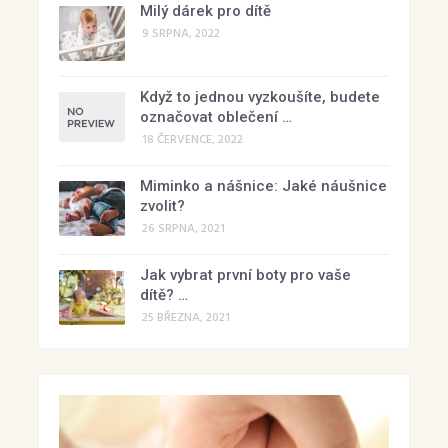
Milý dárek pro dítě
9 SRPNA, 2022
Když to jednou vyzkoušíte, budete
označovat oblečení …
18 ČERVENCE, 2022
Miminko a nášnice: Jaké náušnice
zvolit?
26 SRPNA, 2021
Jak vybrat první boty pro vaše
dítě? …
25 BŘEZNA, 2021