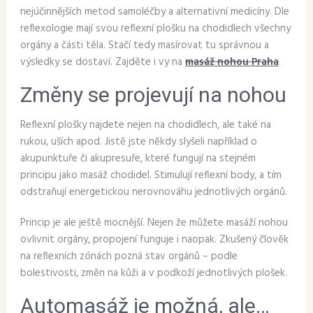
nejúčinnějších metod samoléčby a alternativní medicíny. Dle
reflexologie mají svou reflexní plošku na chodidlech všechny
orgány a části těla. Stačí tedy masírovat tu správnou a
výsledky se dostaví. Zajděte i vy na
masáž nohou Praha
.
Změny se projevují na nohou
Reflexní plošky najdete nejen na chodidlech, ale také na
rukou, uších apod. Jistě jste někdy slyšeli například o
akupunktuře či akupresuře, které fungují na stejném
principu jako masáž chodidel. Stimulují reflexní body, a tím
odstraňují energetickou nerovnováhu jednotlivých orgánů.
Princip je ale ještě mocnější. Nejen že můžete masáží nohou
ovlivnit orgány, propojení funguje i naopak. Zkušený člověk
na reflexních zónách pozná stav orgánů – podle
bolestivosti, změn na kůži a v podkoží jednotlivých plošek.
Automasáž je možná, ale…