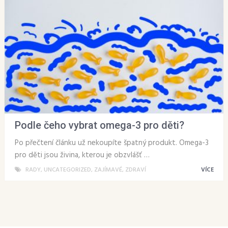
Podle čeho vybrat omega-3 pro děti?
Po přečtení článku už nekoupíte špatný produkt. Omega-3
pro děti jsou živina, kterou je obzvlášť …
RADY
,
UNCATEGORIZED
,
ZAJÍMAVÉ
,
ZDRAVÍ
VÍCE