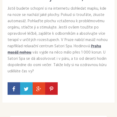
Jistě budete schopní si na internetu dohledat mapku, kde
na noze se nachází jaké plochy. Pokud si troufáte, zkuste
automasáž. Pohlaďte plochu vztaženou k problémovému
orgánu, stlačte ji a stimulujte. Jestli ovšem toužíte po
opravdové léčbě, zajděte k odborníkům a absolvujte více
terapií v určitých rozestupech. V Praze nabízí masáž nohou
například relaxační centrum Satori Spa. Hodinová
Praha
masáž nohou
vás vyjde na něco málo přes 1 000 korun. U
Satori Spa se dá absolvovat i v páru, a to od deseti hodin
dopoledne do osmi večer. Takže kdy si na ozdravnou kúru
uděláte čas vy?