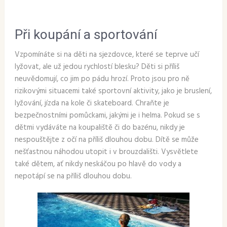
Při koupání a sportování
Vzpomínáte si na děti na sjezdovce, které se teprve učí
lyžovat, ale už jedou rychlostí blesku? Děti si příliš
neuvědomují, co jim po pádu hrozí. Proto jsou pro ně
rizikovými situacemi také sportovní aktivity, jako je bruslení,
lyžování, jízda na kole či skateboard. Chraňte je
bezpečnostními pomůckami, jakými je i helma. Pokud se s
dětmi vydáváte na koupaliště či do bazénu, nikdy je
nespouštějte z očí na příliš dlouhou dobu. Dítě se může
nešťastnou náhodou utopit i v brouzdališti. Vysvětlete
také dětem, ať nikdy neskáčou po hlavě do vody a
nepotápí se na příliš dlouhou dobu.