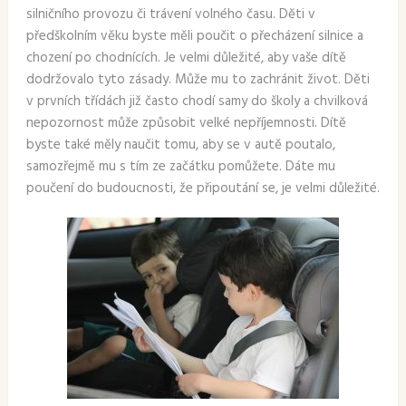
silničního provozu či trávení volného času. Děti v
předškolním věku byste měli poučit o přecházení silnice a
chození po chodnících. Je velmi důležité, aby vaše dítě
dodržovalo tyto zásady. Může mu to zachránit život. Děti
v prvních třídách již často chodí samy do školy a chvilková
nepozornost může způsobit velké nepříjemnosti. Dítě
byste také měly naučit tomu, aby se v autě poutalo,
samozřejmě mu s tím ze začátku pomůžete. Dáte mu
poučení do budoucnosti, že připoutání se, je velmi důležité.