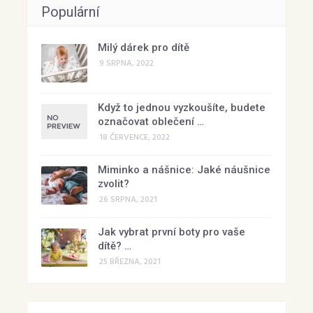
Populární
Milý dárek pro dítě
9 SRPNA, 2022
Když to jednou vyzkoušíte, budete
označovat oblečení …
18 ČERVENCE, 2022
Miminko a nášnice: Jaké náušnice
zvolit?
26 SRPNA, 2021
Jak vybrat první boty pro vaše
dítě? …
25 BŘEZNA, 2021