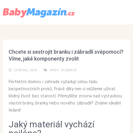
Menu
Chcete si sestrojit branku i zábradlí svépomocí?
Víme, jaké komponenty zvolit
24 ŘÍJNA, 2024
RADY
,
ZAJÍMAVÉ
Perfektní domov i zahrada vyžadují celou řadu
bezpečnostních prvků. Právě díky nim si můžeme užívat
klidný život bez starostí. Přemýšlíte zrovna nad výstavbou
vlastní brány, branky nebo nového zábradlí? Známe ideální
řešení!
Jaký materiál vychází