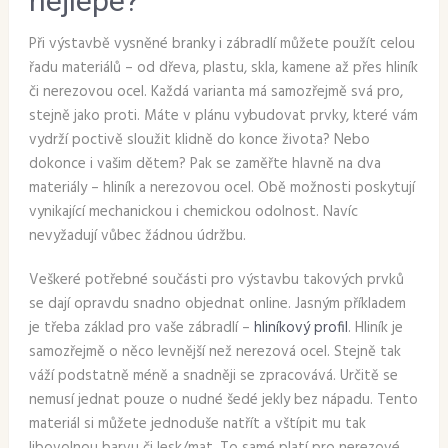
nejlépe?
Při výstavbě vysněné branky i zábradlí můžete použít celou
řadu materiálů – od dřeva, plastu, skla, kamene až přes hliník
či nerezovou ocel. Každá varianta má samozřejmě svá pro,
stejně jako proti. Máte v plánu vybudovat prvky, které vám
vydrží poctivě sloužit klidně do konce života? Nebo
dokonce i vašim dětem? Pak se zaměřte hlavně na dva
materiály – hliník a nerezovou ocel. Obě možnosti poskytují
vynikající mechanickou i chemickou odolnost. Navíc
nevyžadují vůbec žádnou údržbu.
Veškeré potřebné součásti pro výstavbu takových prvků
se dají opravdu snadno objednat online. Jasným příkladem
je třeba základ pro vaše zábradlí –
hliníkový profil
. Hliník je
samozřejmě o něco levnější než nerezová ocel. Stejně tak
váží podstatně méně a snadněji se zpracovává. Určitě se
nemusí jednat pouze o nudné šedé jekly bez nápadu. Tento
materiál si můžete jednoduše natřít a vštípit mu tak