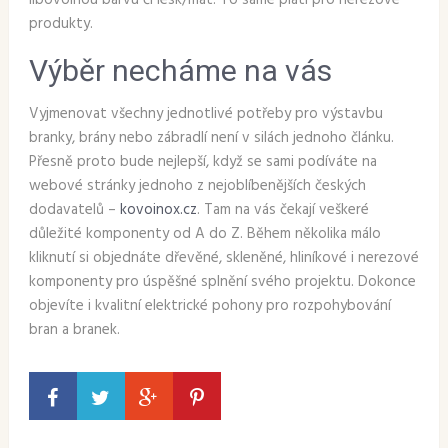
libovolnou barvu či lesk/mat. To samé platí pro nerezové
produkty.
Výběr necháme na vás
Vyjmenovat všechny jednotlivé potřeby pro výstavbu
branky, brány nebo zábradlí není v silách jednoho článku.
Přesně proto bude nejlepší, když se sami podíváte na
webové stránky jednoho z nejoblíbenějších českých
dodavatelů –
kovoinox.cz
. Tam na vás čekají veškeré
důležité komponenty od A do Z. Během několika málo
kliknutí si objednáte dřevěné, skleněné, hliníkové i nerezové
komponenty pro úspěšné splnění svého projektu. Dokonce
objevíte i kvalitní elektrické pohony pro rozpohybování
bran a branek.