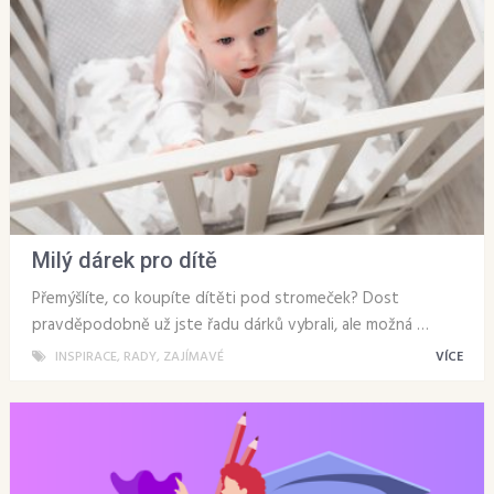
Milý dárek pro dítě
Přemýšlíte, co koupíte dítěti pod stromeček? Dost
pravděpodobně už jste řadu dárků vybrali, ale možná …
INSPIRACE
,
RADY
,
ZAJÍMAVÉ
VÍCE