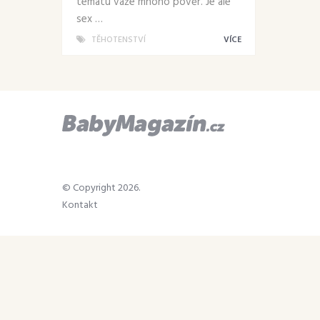
tématu váže mnoho pověr. Je ale
sex …
TĚHOTENSTVÍ
VÍCE
© Copyright 2026.
Kontakt