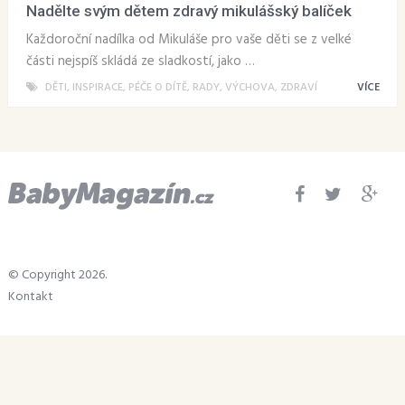
Nadělte svým dětem zdravý mikulášský balíček
Každoroční nadílka od Mikuláše pro vaše děti se z velké
části nejspíš skládá ze sladkostí, jako …
DĚTI
,
INSPIRACE
,
PÉČE O DÍTĚ
,
RADY
,
VÝCHOVA
,
ZDRAVÍ
VÍCE
© Copyright 2026.
Kontakt