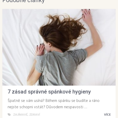
Podobné články
7 zásad správné spánkové hygieny
Špatně se vám usíná? Během spánku se budíte a ráno
nejste schopni vstát? Důvodem nespavosti …
ZAJÍMAVÉ
,
ZDRAVÍ
VÍCE