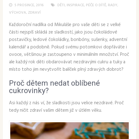
5 PROSINCE, 2016
DĚTI
,
INSPIRACE
,
PÉČE O DÍTĚ
,
RADY
,
VÝCHOVA
,
ZDRAVÍ
Každoroční nadílka od Mikuláše pro vaše děti se z velké
části nejspíš skládá ze sladkostí, jako jsou čokoládové
postavičky, ledové čokoládky, bonbóny, sušenky, adventní
kalendář a podobně. Pokud svému potomkovi dopřáváte i
ovoce, většinou je zastoupeno v minimálním množství. Proč
ale každý rok děti obdarovávat nezdravými cukru a tuky a
místo toho jim nevytvořit balíček plný zdravých dobrot?
Proč dětem nedat oblíbené
cukrovinky?
Asi každý z nás ví, že sladkosti jsou velice nezdravé. Proč
tedy ničit zdraví vašim dětem již v útlém věku.