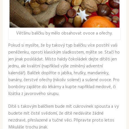
Většinu balíčku by mělo obsahovat ovoce a ořechy.
Pokud si myslíte, že by takový typ balíčku více postihl vaši
peněženku, oproti klasickým sladkostem, mýlíte se. Stačí ho
jen jinak poskládat. Místo haldy čokoládek dejte dítěti jen
jednu, ale kvalitní (například výše zmíněný adventní
kalendář). Balíček doplňte o jablka, hrušky, mandarinky,
banány, čerstvé ořechy (nikoliv solené) a sušené ovoce. Pro
bonbóny zajděte do lékárny a kupte například medové, či
lízátka z javorového sirupu.
Dítě s takovým balíčkem bude mít cukrovinek spousta a vy
budete mít čisté svědomí, že dítě nedáváte žádné
nezdravé, přeslazené a tučné věci. Připravte proto letos
Mikuláše trochu jinak.