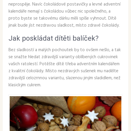
neprospěje. Navíc čokoládové postavičky a levné adventní
kalendáře nemají s čokoládou vůbec nic společného, a
proto byste se takovému dárku měli spíše vyhnout. Dítě
jinak bude jíst nezdravou sladkost, místo zdravé čokolády.
Jak poskládat dítěti balíček?
Bez sladkostí a malých pochoutek by to ovšem nešlo, a tak
se snažte hledat zdravější varianty oblíbených cukrovinek
vašich ratolestí. Potěšte dítě třeba adventním kalendářem
z kvalitní čokolády. Místo nezdravých sušenek mu nadělte
zdravější celozrnnou variantu, slazenou jiným sladidlem, než
klasickým cukrem.