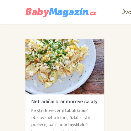
Úv
Netradiční bramborové saláty
Ke štědrovečerní tabuli kromě
obalovaného kapra, řízků a rybí
polévce, patří neodmyslitelně