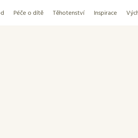
od
Péče o dítě
Těhotenství
Inspirace
Výc