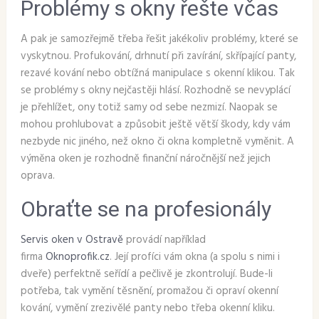
Problémy s okny řešte včas
A pak je samozřejmě třeba řešit jakékoliv problémy, které se
vyskytnou. Profukování, drhnutí při zavírání, skřípající panty,
rezavé kování nebo obtížná manipulace s okenní klikou. Tak
se problémy s okny nejčastěji hlásí. Rozhodně se nevyplácí
je přehlížet, ony totiž samy od sebe nezmizí. Naopak se
mohou prohlubovat a způsobit ještě větší škody, kdy vám
nezbyde nic jiného, než okno či okna kompletně vyměnit. A
výměna oken je rozhodně finanční náročnější než jejich
oprava.
Obraťte se na profesionály
Servis oken v Ostravě
provádí například
firma
Oknoprofik.cz
. Její profíci vám okna (a spolu s nimi i
dveře) perfektně seřídí a pečlivě je zkontrolují. Bude-li
potřeba, tak vymění těsnění, promažou či opraví okenní
kování, vymění zrezivělé panty nebo třeba okenní kliku.