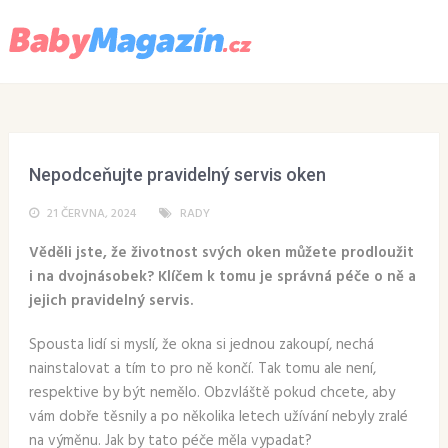
Menu
Nepodceňujte pravidelný servis oken
21 ČERVNA, 2024
RADY
Věděli jste, že životnost svých oken můžete prodloužit
i na dvojnásobek? Klíčem k tomu je správná péče o ně a
jejich pravidelný servis.
Spousta lidí si myslí, že okna si jednou zakoupí, nechá
nainstalovat a tím to pro ně končí. Tak tomu ale není,
respektive by být nemělo. Obzvláště pokud chcete, aby
vám dobře těsnily a po několika letech užívání nebyly zralé
na výměnu. Jak by tato péče měla vypadat?