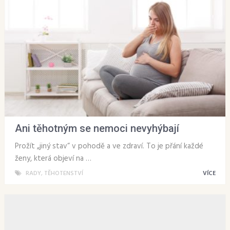
Ani těhotným se nemoci nevyhýbají
Prožít „jiný stav“ v pohodě a ve zdraví. To je přání každé
ženy, která objeví na …
RADY
,
TĚHOTENSTVÍ
VÍCE