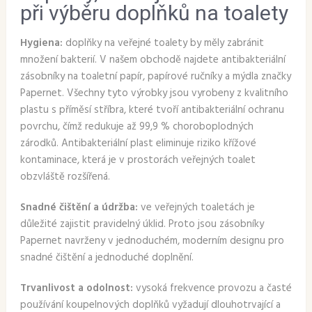
při výběru doplňků na toalety
Hygiena:
doplňky na veřejné toalety by měly zabránit
množení bakterií. V našem obchodě najdete antibakteriální
zásobníky na toaletní papír, papírové ručníky a mýdla značky
Papernet. Všechny tyto výrobky jsou vyrobeny z kvalitního
plastu s příměsí stříbra, které tvoří antibakteriální ochranu
povrchu, čímž redukuje až 99,9 % choroboplodných
zárodků. Antibakteriální plast eliminuje riziko křížové
kontaminace, která je v prostorách veřejných toalet
obzvláště rozšířená.
Snadné čištění a údržba:
ve veřejných toaletách je
důležité zajistit pravidelný úklid. Proto jsou zásobníky
Papernet navrženy v jednoduchém, moderním designu pro
snadné čištění a jednoduché doplnění.
Trvanlivost a odolnost:
vysoká frekvence provozu a časté
používání koupelnových doplňků vyžadují dlouhotrvající a