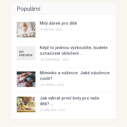
Populární
Milý dárek pro dítě
9 SRPNA, 2022
Když to jednou vyzkoušíte, budete
označovat oblečení …
18 ČERVENCE, 2022
Miminko a nášnice: Jaké náušnice
zvolit?
26 SRPNA, 2021
Jak vybrat první boty pro vaše
dítě? …
25 BŘEZNA, 2021