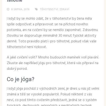
těhotné
8 SRPNA, 2016
TĚHOTENSTVÍ
,
ZDRAVÍ
I když by se mohlo zdát, že v těhotenství by žena měla
spíše odpočívat a připravovat se na příchod nového
potomka, ani na cvičení by se nemělo zapomínat. Zdravému
člověku se doporučuje minimálně 30 minut fyzické aktivity
denně. Toto pravidlo platí i pro těhotné, pokud však vaše
těhotenství není rizikové.
A jaké cvičení volit? Mnoho budoucích maminek volí plavání.
Zkuste ale například jógu pro těhotné, která vás připraví na
dobrý porod.
Co je jóga?
I když jóga pochází z východních zemí, je dnes u nás již velmi
známá a těší se vysoké popularitě. Pokud některé z vás
neví, co pod tímto cvičením představit, jedná se o systém
fyzických, dechových, relaxačních a meditačních technik.