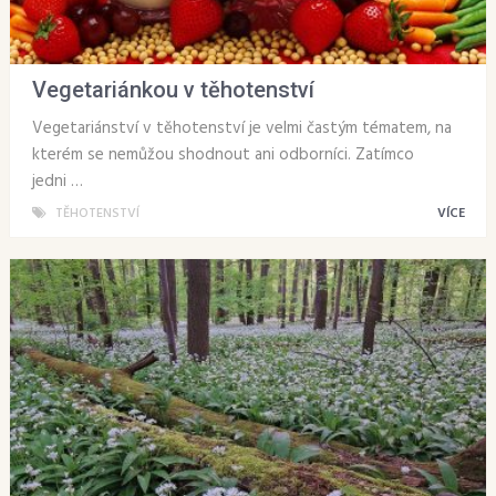
Vegetariánkou v těhotenství
Vegetariánství v těhotenství je velmi častým tématem, na
kterém se nemůžou shodnout ani odborníci. Zatímco
jedni …
TĚHOTENSTVÍ
VÍCE