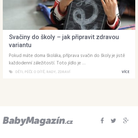
Svačiny do školy – jak připravit zdravou
variantu
Pokud máte doma školáka, příprava svačin do školy je jistě
každodenní záležitostí. Toto jídlo je …
DĚTI
,
PÉČE O DÍTĚ
,
RADY
,
ZDRAVÍ
VÍCE