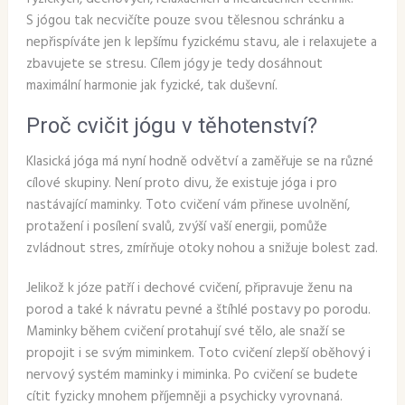
S jógou tak necvičíte pouze svou tělesnou schránku a
nepřispíváte jen k lepšímu fyzickému stavu, ale i relaxujete a
zbavujete se stresu. Cílem jógy je tedy dosáhnout
maximální harmonie jak fyzické, tak duševní.
Proč cvičit jógu v těhotenství?
Klasická jóga má nyní hodně odvětví a zaměřuje se na různé
cílové skupiny. Není proto divu, že existuje jóga i pro
nastávající maminky. Toto cvičení vám přinese uvolnění,
protažení i posílení svalů, zvýší vaší energii, pomůže
zvládnout stres, zmírňuje otoky nohou a snižuje bolest zad.
Jelikož k józe patří i dechové cvičení, připravuje ženu na
porod a také k návratu pevné a štíhlé postavy po porodu.
Maminky během cvičení protahují své tělo, ale snaží se
propojit i se svým miminkem. Toto cvičení zlepší oběhový i
nervový systém maminky i miminka. Po cvičení se budete
cítit fyzicky mnohem příjemněji a psychicky vyrovnaná.