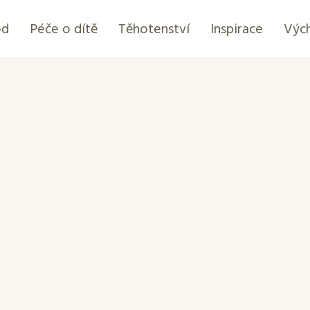
od
Péče o dítě
Těhotenství
Inspirace
Výc