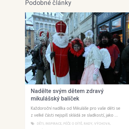
Podobné články
Nadělte svým dětem zdravý
mikulášský balíček
Každoroční nadílka od Mikuláše pro vaše děti se
z velké části nejspíš skládá ze sladkostí, jako …
DĚTI
,
INSPIRACE
,
PÉČE O DÍTĚ
,
RADY
,
VÝCHOVA
,