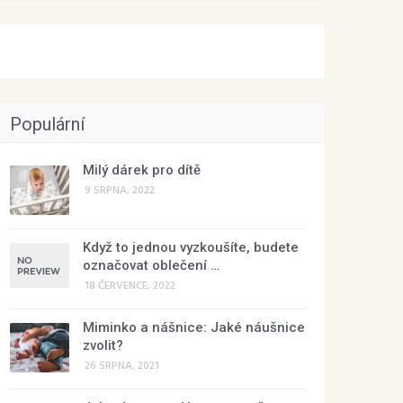
Populární
Milý dárek pro dítě
9 SRPNA, 2022
Když to jednou vyzkoušíte, budete
označovat oblečení …
18 ČERVENCE, 2022
Miminko a nášnice: Jaké náušnice
zvolit?
26 SRPNA, 2021