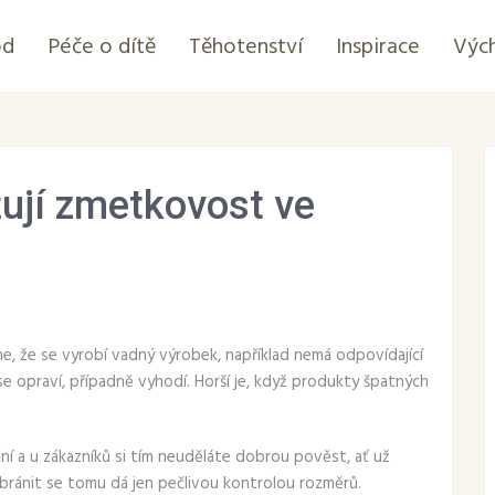
od
Péče o dítě
Těhotenství
Inspirace
Výc
žují zmetkovost ve
e, že se vyrobí vadný výrobek, například nemá odpovídající
se opraví, případně vyhodí. Horší je, když produkty špatných
í a u zákazníků si tím neuděláte dobrou pověst, ať už
ánit se tomu dá jen pečlivou kontrolou rozměrů.