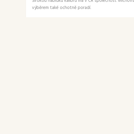
Širokou nabídku kalibrů má v ČR společnost Michovský
výběrem také ochotně poradí.