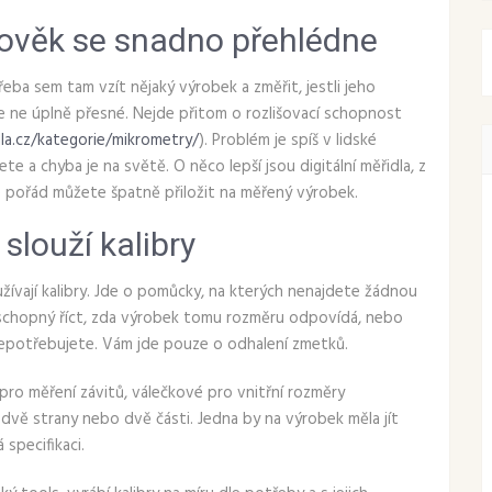
člověk se snadno přehlédne
ba sem tam vzít nějaký výrobek a změřit, jestli jeho
e ne úplně přesné. Nejde přitom o rozlišovací schopnost
a.cz/kategorie/mikrometry/
). Problém je spíš v lidské
 a chyba je na světě. O něco lepší jsou digitální měřidla, z
e pořád můžete špatně přiložit na měřený výrobek.
slouží kalibry
žívají kalibry. Jde o pomůcky, na kterých nenajdete žádnou
je schopný říct, zda výrobek tomu rozměru odpovídá, nebo
ani nepotřebujete. Vám jde pouze o odhalení zmetků.
y pro měření závitů, válečkové pro vnitřní rozměry
 dvě strany nebo dvě části. Jedna by na výrobek měla jít
specifikaci.