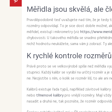
Měřidla jsou skvělá, ale 
Pravděpodobně teď uvažujete nad tím, že je tedy tře
rozměry odpovídají. To je sice dost dobře možné, al
měřidel, existují i mikrometry (viz
https://www.meridl
chybovosti. U takového měřidla se snadno přehlédnete
nichž hodnotu neukážete, sama vám ji zobrazí. Ty al
K rychlé kontrole rozměrů 
Právě proto se ve velkovýrobě spíše než měřidla vyu
stupnici. Každý kalibr se vyrábí na určitý rozměr a 
ne. Nezjistíte s ním, o kolik se rozměr liší, to ale 
Kalibrů existuje řada typů, například závitové kalibr
nebo
třmenové kalibry
pro vnější rozměry. Mají vždy
nasadit a druhá ne, tak poznáte, že rozměr odpovídá 