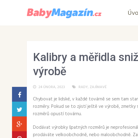
Úv
Kalibry a měřidla sni
výrobě
24 ÚNORA, 2023
RADY
,
ZAJÍMAVÉ
Chybovat je lidské, v každé továrně se sem tam stan
rozměry. Pokud se to zjistí ještě ve výrobě, zmetky 
rozměrů opustí továrnu.
Dodávat výrobky špatných rozměrů je neprofesionáln
prodáváte velkoobchodně, nebo maloobchodně. Zabr