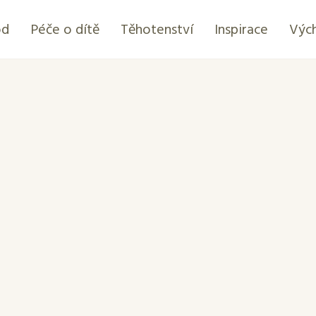
od
Péče o dítě
Těhotenství
Inspirace
Výc