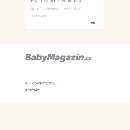
Proto zanechte veškerého …
DĚTI
,
INSPIRACE
,
VÝCHOVA
,
ZAJÍMAVÉ
VÍCE
© Copyright 2026.
Kontakt